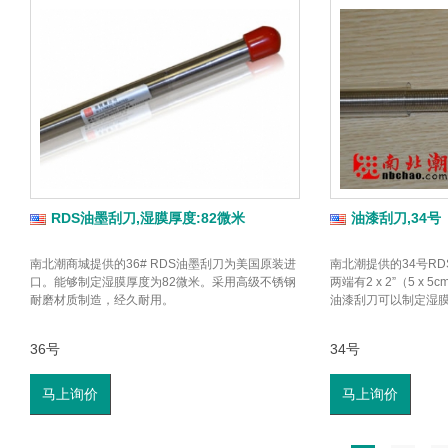
RDS油墨刮刀,湿膜厚度:82微米
油漆刮刀,34号
南北潮商城提供的36# RDS油墨刮刀为美国原装进
南北潮提供的34号RD
口。能够制定湿膜厚度为82微米。采用高级不锈钢
两端有2 x 2”（5 x
耐磨材质制造，经久耐用。
油漆刮刀可以制定湿膜
36号
34号
马上询价
马上询价