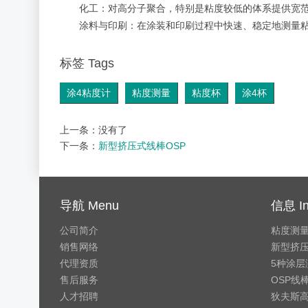
化工：对高分子聚合，特别是粘度较低的体系提供宽范
涂料与印刷：在涂装和印刷过程中快速、稳定地测量
标签 Tags
涂4粘度计
粘度测量
粘度杯
涂4杯
上一条：没有了
下一条：
新型挤压式线棒OSP
导航 Menu
信息 In
公司简介
粘度测
销售网络
新型挤压
代理资质
5种涂层
售后服务
OSP线
人才招聘
狄夫斯