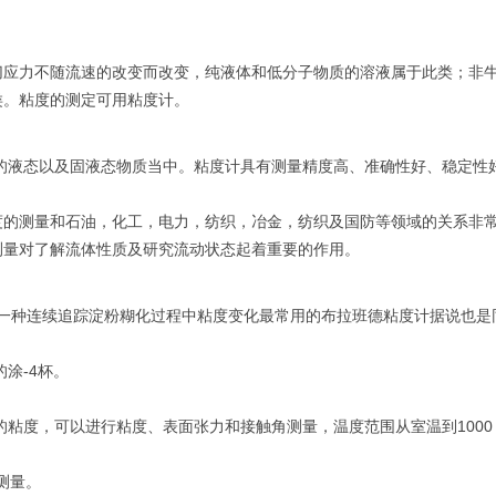
切应力不随流速的改变而改变，纯液体和低分子物质的溶液属于此类；非
类。粘度的测定可用粘度计。
的液态以及固液态物质当中。粘度计具有测量精度高、准确性好、稳定性
度的测量和石油，化工，电力，纺织，冶金，纺织及国防等领域的关系非
测量对了解流体性质及研究流动状态起着重要的作用。
有一种连续追踪淀粉糊化过程中粘度变化最常用的布拉班德粘度计据说也
涂-4杯。
粘度，可以进行粘度、表面张力和接触角测量，温度范围从室温到1000 ℃
测量。