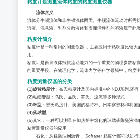
粘度计是测量流体粘度的粘度测量仪器
流体含义
流体分牛顿流体和非牛顿流体两类。牛顿流体流动时所需
溶液、混悬液、乳剂分散液体和表面活性剂的溶液属于此
粘度计简介
粘度计是一种常用的测量仪器 ，主要应用于粘稠度比较大
用。
粘度计是衡量液体抵抗流动能力的一个重要的物理参数粘
的重要手段。在物理化学，流体力学等科学领域中，粘度
粘度测量仪器的分类
(1)旋转粘度计
：布氏粘度计及国内标准中的NDJ系列.还
(2)毛细管型
：乌氏、品氏、芬氏、逆流等多种形式，
(3)杯型
：恩氏粘度计、美国的福特杯、日本察恩杯和我国的
(4)落球型
。
(5)其它：一种可以测量在加热炉中熔化的玻璃或陶瓷液滴的
粘度测量仪器的应用
石化：从轻质油到沥青， Sofraser 粘度计都可以进行