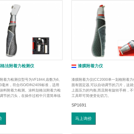
划格法附着力检测仪
漆膜附着力仪
着力检测仪型号为VF1844,齿数为6,
漆膜附着力仪(CC2000单一划格附着
毫米，符合ISO/DIN2409标准，适用
面有固定器,可以自动调节的刀片，这就
涂料附着力检测。涂料划格法附着力检
上面压力的均衡,而且附有旋转手柄，不
调节的刀头，在操作过程中只需简单练
工具即可简便变化切刀。
在切割时受力均匀
SP1691
价
马上询价