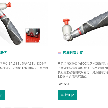
实验刀
烤漆附着力仪
号为SP1684，符合ASTM 3359标
从荷兰原装进口的TQC品牌 烤漆附着
格实验刀适合50-125µm厚度的涂层附
据具体测试需要调整精度，达到精确的
从而更准确地测试附着力。烤漆附着力仪
120微米涂膜厚度测试。
SP1681
价
马上询价