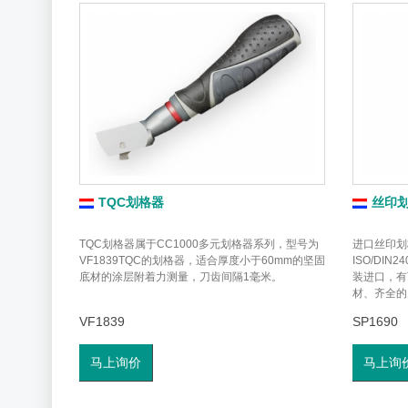
TQC划格器
丝印
TQC划格器属于CC1000多元划格器系列，型号为
进口丝印划
VF1839TQC的划格器，适合厚度小于60mm的坚固
ISO/DI
底材的涂层附着力测量，刀齿间隔1毫米。
装进口，有
材、齐全的
VF1839
SP1690
马上询价
马上询