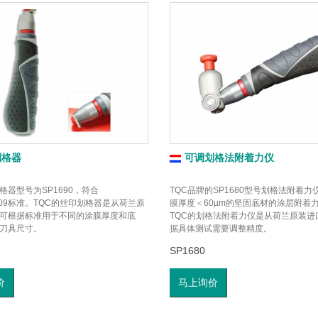
划格器
可调划格法附着力仪
格器型号为SP1690，符合
TQC品牌的SP1680型号划格法附着力
N2409标准。TQC的丝印划格器是从荷兰原
膜厚度＜60µm的坚固底材的涂层附着
可根据标准用于不同的涂膜厚度和底
TQC的划格法附着力仪是从荷兰原装进
刀具尺寸。
据具体测试需要调整精度。
SP1680
价
马上询价