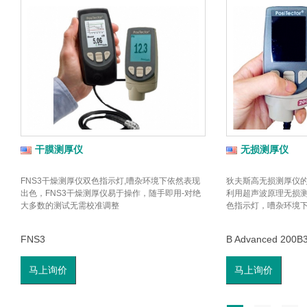
干膜测厚仪
无损测厚仪
FNS3干燥测厚仪双色指示灯,嘈杂环境下依然表现
狄夫斯高无损测厚仪
出色，FNS3干燥测厚仪易于操作，随手即用-对绝
利用超声波原理无损
大多数的测试无需校准调整
色指示灯，嘈杂环境
FNS3
B Advanced 200B
马上询价
马上询价