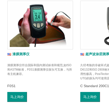
漆膜测厚仪
超声波涂层测
漆膜测厚仪符合国际和国内测试标准和规范,如ISO
久经考验的非破坏式超
和ASTM标准，F0S1漆膜测厚仪探头可互换，与所
D6132和ISO 28
有主机兼容。
用性极高，PosiTecto
UTG的探头均可使用
F0S1
C Standard 200C1
马上询价
马上询价