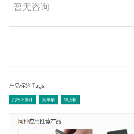
暂无咨询
刮板细度计
宽单槽
细度板