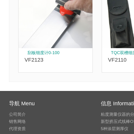
刮板细度计0-100
TQC双槽细
VF2123
VF2110
导航 Menu
信息 Informat
公司简介
粘度测量仪器的
销售网络
新型挤压式线棒O
代理资质
5种涂层测厚仪