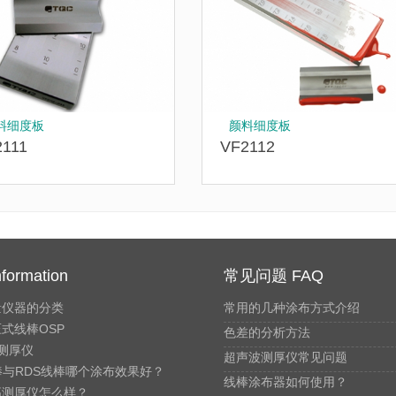
料细度板
颜料细度板
2111
VF2112
formation
常见问题 FAQ
量仪器的分类
常用的几种涂布方式介绍
式线棒OSP
色差的分析方法
测厚仪
超声波测厚仪常见问题
棒与RDS线棒哪个涂布效果好？
线棒涂布器如何使用？
高测厚仪怎么样？