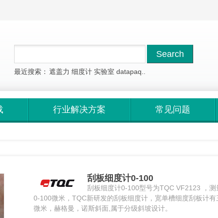
最近搜索：
遮盖力
细度计
实验室
datapaq..
载
行业解决方案
常见问题
刮板细度计0-100
刮板细度计0-100型号为TQC VF2123 ，
0-100微米，TQC新研发的刮板细度计，宽单槽细度刮板计
微米，赫格曼，诺斯斜面,属于分级斜坡设计。