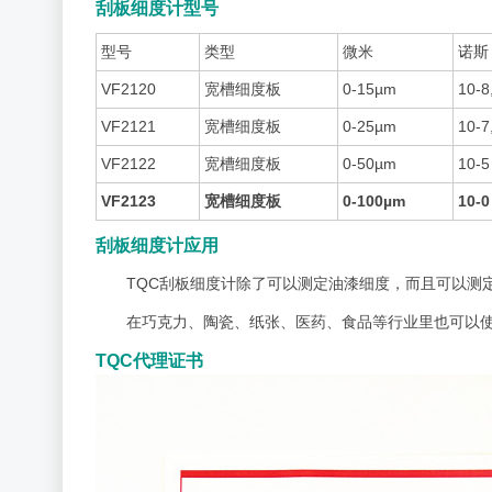
刮板细度计型号
型号
类型
微米
诺斯
VF2120
宽槽细度板
0-15µm
10-8
VF2121
宽槽细度板
0-25µm
10-7
VF2122
宽槽细度板
0-50µm
10-5
VF2123
宽槽细度板
0-100µm
10-0
刮板细度计应用
TQC刮板细度计除了可以测定油漆细度，而且可以测
在巧克力、陶瓷、纸张、医药、食品等行业里也可以使
TQC代理证书