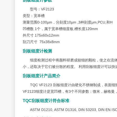
刮板细度计参数
型号：VF2123
类型：宽单槽
测量范围0-100µm，分刻度10µm ,3种刻度μm,PCU,和H
凹槽数 1个，属于宽单槽细度板,槽长度120mm
外尺寸 175x60x12mm
刮刀尺寸 75x38x8mm
刮板细度计检测
细度检测过程中将颜料研磨成较细的颗粒，使之在流体
小，还取决于它们被分散的程度。 利用刮板细度计可以快
刮板细度计产品简介
TQC VF2123 刮板细度计由硬化不锈钢制成，表
VF2123细度计是宽凹槽，有3个不同参数：微米，赫格曼
TQC刮板细度计符合标准
ASTM D1210, ASTM D1316, DIN 53203, DIN EN IS