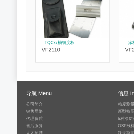
TQC双槽细度板
涂
VF2110
VF
导航 Menu
信息 In
公司简介
粘度测
销售网络
新型挤压
代理资质
5种涂层
售后服务
OSP线
人才招聘
狄夫斯