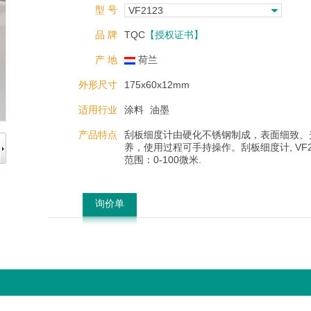
型 号
VF2123
品 牌
TQC
【授权证书】
产 地
荷兰
外形尺寸
175x60x12mm
适用行业
涂料
油墨
产品特点
刮板细度计由硬化不锈钢制成，表面细致、
养，使用过程可手持操作。刮板细度计, VF2
范围：0-100微米.
询价单